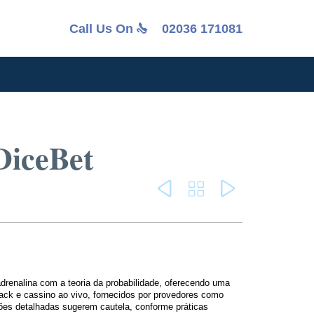
Call Us On
02036 171081

DiceBet



renalina com a teoria da probabilidade, oferecendo uma
kjack e cassino ao vivo, fornecidos por provedores como
ações detalhadas sugerem cautela, conforme práticas