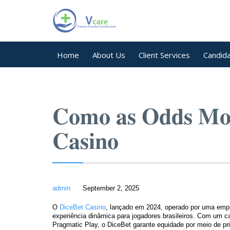
Home
About Us
Client Services
Candida
Como as Odds Mol
Casino
admin
September 2, 2025
O
DiceBet Casino
, lançado em 2024, operado por uma empr
experiência dinâmica para jogadores brasileiros. Com um ca
Pragmatic Play, o DiceBet garante equidade por meio de pri