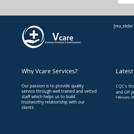
[rev_slider
Why Vcare Services?
Latest
Our passion is to provide quality
CQC’s fir
service through well trained and vetted
and GP p
staff which helps us to build
February 27
trustworthy relationship with our
clients