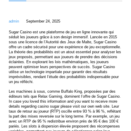
admin
September 24, 2025
Sugar Casino est une plateforme de jeu en ligne innovante qui
séduit les joueurs grâce à son design immersif. Lancée en 2015
sous une licence de l’Autorité des Jeux de Malte, Sugar Casino
offre un cadre sécurisé pour une expérience de jeu exceptionnelle.
La théorie des probabilités est un atout essentiel pour analyser les
jeux proposés, permettant aux joueurs de prendre des décisions
éclairées. En explorant les lois mathématiques, les joueurs
peuvent optimiser leurs perspectives de succès. Sugar Casino
utilise un technologie impartiale pour garantir des résultats
imprévisibles, rendant l’étude des probabilités indispensable pour
un jeu réfléchi.
Les machines à sous, comme Buffalo King, proposées par des
éditeurs tels que Relax Gaming, dominent l’offre de Sugar Casino.
In case you loved this information and you want to receive more
details regarding casino sugar please visit our own web site. Leur
taux de retour au joueur (RTP) oscille entre 93 % à 96 %, reflétant
la part des mises reversée sur le long terme. Par exemple, un jeu
avec un RTP de 95 % redistribue environ près de 95 € des 100 €
pariés. Les slots à dispersion élevée proposent des récompenses