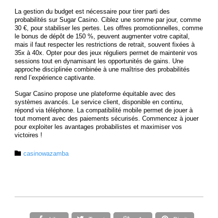
La gestion du budget est nécessaire pour tirer parti des
probabilités sur Sugar Casino. Ciblez une somme par jour, comme
30 €, pour stabiliser les pertes. Les offres promotionnelles, comme
le bonus de dépôt de 150 %, peuvent augmenter votre capital,
mais il faut respecter les restrictions de retrait, souvent fixées à
35x à 40x. Opter pour des jeux réguliers permet de maintenir vos
sessions tout en dynamisant les opportunités de gains. Une
approche disciplinée combinée à une maîtrise des probabilités
rend l’expérience captivante.
Sugar Casino propose une plateforme équitable avec des
systèmes avancés. Le service client, disponible en continu,
répond via téléphone. La compatibilité mobile permet de jouer à
tout moment avec des paiements sécurisés. Commencez à jouer
pour exploiter les avantages probabilistes et maximiser vos
victoires !
Category

casinowazamba