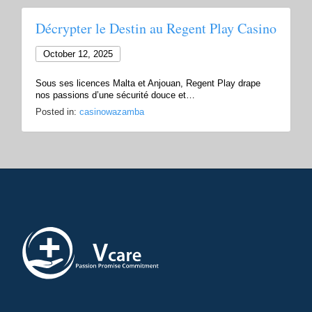
Décrypter le Destin au Regent Play Casino
October 12, 2025
Sous ses licences Malta et Anjouan, Regent Play drape
nos passions d’une sécurité douce et…
Posted in:
casinowazamba