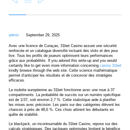
admin
September 29, 2025
Avec une licence de Curaçao, 31bet Casino assure une sécurité
renforcée et un catalogue diversifié incluant des slots et des jeux
live. Tous les profils de joueurs optimisent leurs performances
grâce aux probabilités. If you adored this write-up and you would
certainly like to get even more information concerning
casino 31bet
kindly browse through the web site. Cette science mathématique
permet d’anticiper les résultats et de concevoir des stratégies
efficaces.
La roulette européenne au 31bet fonctionne avec une roue à 37
compartiments. La probabilité de succès sur un numéro spécifique
est de 1/37, soit environ 2,7 %. Cette statistique aide à planifier
les mises avec précision. Les paris sur des catégories élèvent les
chances à près de 48,6 %. Ces choix attirent les débutants en
quête de stabilité.
Le blackjack, un incontournable du 31bet Casino, repose sur des
calculs stratégiques. Des tactiques optimisées limitent le bénéfice