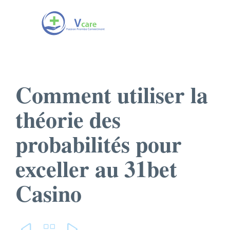
Comment utiliser la
théorie des
probabilités pour
exceller au 31bet
Casino


