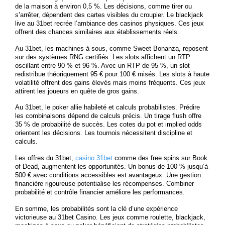
de la maison à environ 0,5 %. Les décisions, comme tirer ou
s’arrêter, dépendent des cartes visibles du croupier. Le blackjack
live au 31bet recrée l’ambiance des casinos physiques. Ces jeux
offrent des chances similaires aux établissements réels.
Au 31bet, les machines à sous, comme Sweet Bonanza, reposent
sur des systèmes RNG certifiés. Les slots affichent un RTP
oscillant entre 90 % et 96 %. Avec un RTP de 95 %, un slot
redistribue théoriquement 95 € pour 100 € misés. Les slots à haute
volatilité offrent des gains élevés mais moins fréquents. Ces jeux
attirent les joueurs en quête de gros gains.
Au 31bet, le poker allie habileté et calculs probabilistes. Prédire
les combinaisons dépend de calculs précis. Un tirage flush offre
35 % de probabilité de succès. Les cotes du pot et implied odds
orientent les décisions. Les tournois nécessitent discipline et
calculs.
Les offres du 31bet,
casino 31bet
comme des free spins sur Book
of Dead, augmentent les opportunités. Un bonus de 100 % jusqu’à
500 € avec conditions accessibles est avantageux. Une gestion
financière rigoureuse potentialise les récompenses. Combiner
probabilité et contrôle financier améliore les performances.
En somme, les probabilités sont la clé d’une expérience
victorieuse au 31bet Casino. Les jeux comme roulette, blackjack,