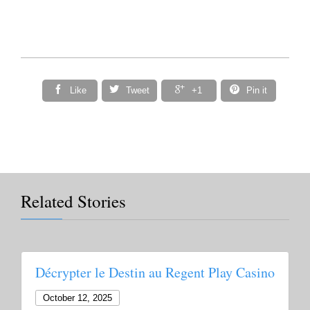




Like
Tweet
+1
Pin it
Related Stories
Décrypter le Destin au Regent Play Casino
October 12, 2025