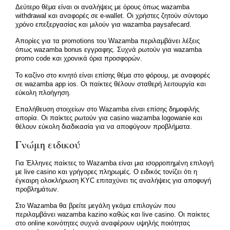
Δεύτερο θέμα είναι οι αναλήψεις με όρους όπως wazamba
withdrawal και αναφορές σε e-wallet. Οι χρήστες ζητούν σύντομο
χρόνο επεξεργασίας και μιλούν για wazamba paysafecard.
Απορίες για τα promotions του Wazamba περιλαμβάνει λέξεις
όπως wazamba bonus εγγραφης. Συχνά ρωτούν για wazamba
promo code και χρονικά όρια προσφορών.
Το καζίνο στο κινητό είναι επίσης θέμα στο φόρουμ, με αναφορές
σε wazamba app ios. Οι παίκτες θέλουν σταθερή λειτουργία και
εύκολη πλοήγηση.
Επαλήθευση στοιχείων στο Wazamba είναι επίσης δημοφιλής
απορία. Οι παίκτες ρωτούν για casino wazamba logowanie και
θέλουν εύκολη διαδικασία για να αποφύγουν προβλήματα.
Γνώμη ειδικού
Για Έλληνες παίκτες το Wazamba είναι μια ισορροπημένη επιλογή
με live casino και γρήγορες πληρωμές. Ο ειδικός τονίζει ότι η
έγκαιρη ολοκλήρωση KYC επιταχύνει τις αναλήψεις για αποφυγή
προβλημάτων.
Στο Wazamba θα βρείτε μεγάλη γκάμα επιλογών που
περιλαμβάνει wazamba kazino καθώς και live casino. Οι παίκτες
στο online κοινότητες συχνά αναφέρουν υψηλής ποιότητας