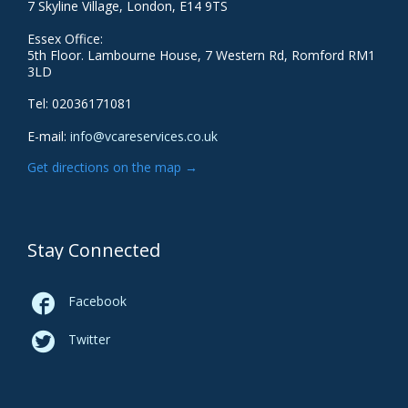
7 Skyline Village, London, E14 9TS
Essex Office:
5th Floor. Lambourne House, 7 Western Rd, Romford RM1
3LD
Tel: 02036171081
E-mail:
info@vcareservices.co.uk
Get directions on the map
→
Stay Connected

Facebook

Twitter