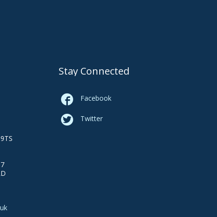
Stay Connected

Facebook

Twitter
4 9TS
 7
LD
.uk