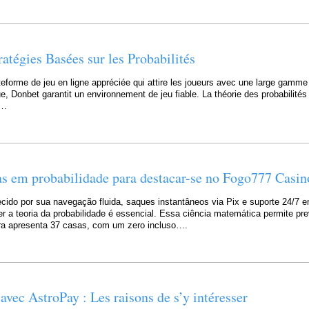
atégies Basées sur les Probabilités
eforme de jeu en ligne appréciée qui attire les joueurs avec une large gamme 
e, Donbet garantit un environnement de jeu fiable. La théorie des probabilités
s…
as em probabilidade para destacar-se no Fogo777 Casin
ido por sua navegação fluida, saques instantâneos via Pix e suporte 24/7 e
er a teoria da probabilidade é essencial. Essa ciência matemática permite prev
ira apresenta 37 casas, com um zero incluso….
avec AstroPay : Les raisons de s’y intéresser