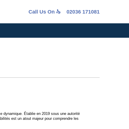
Call Us On
02036 171081

ce dynamique. Établie en 2019 sous une autorité
bilités est un atout majeur pour comprendre les