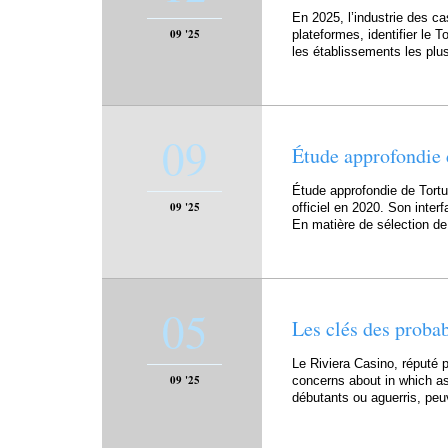
En 2025, l’industrie des c
09 '25
plateformes, identifier le 
les établissements les pl
09
Étude approfondie 
Étude approfondie de Tort
09 '25
officiel en 2020. Son inter
En matière de sélection de 
05
Les clés des proba
Le Riviera Casino, réputé 
09 '25
concerns about in which as 
débutants ou aguerris, pe