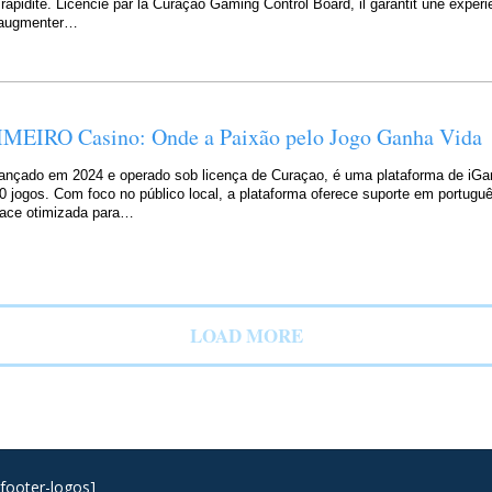
rapidité. Licencié par la Curaçao Gaming Control Board, il garantit une expér
r augmenter…
IMEIRO Casino: Onde a Paixão pelo Jogo Ganha Vida
çado em 2024 e operado sob licença de Curaçao, é uma plataforma de iGam
0 jogos. Com foco no público local, a plataforma oferece suporte em portug
face otimizada para…
LOAD MORE
 footer-logos]