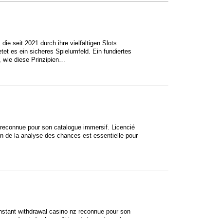
ie seit 2021 durch ihre vielfältigen Slots
et es ein sicheres Spielumfeld. Ein fundiertes
, wie diese Prinzipien…
, reconnue pour son catalogue immersif. Licencié
n de la analyse des chances est essentielle pour
instant withdrawal casino nz reconnue pour son